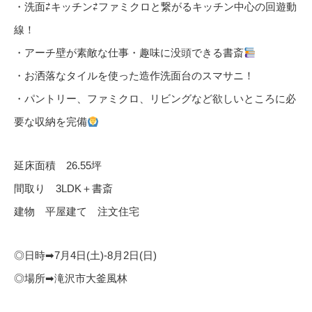
・洗面⇄キッチン⇄ファミクロと繋がるキッチン中心の回遊動
線！
・アーチ壁が素敵な仕事・趣味に没頭できる書斎
・お洒落なタイルを使った造作洗面台のスマサニ！
・パントリー、ファミクロ、リビングなど欲しいところに必
要な収納を完備
延床面積 26.55坪
間取り 3LDK＋書斎
建物 平屋建て 注文住宅
◎日時➡︎7月4日(土)-8月2日(日)
◎場所➡︎滝沢市大釜風林