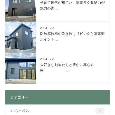
子育て世代が建てた 家事ラク収納力が
魅力の家…
2024.12.8
開放感抜群の吹き抜けリビングと家事楽
ポイント…
2024.12.8
大好きな動物たちと豊かに暮らす
家 …
カテゴリー
ジブンハウス
7